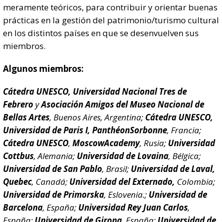
meramente teóricos, para contribuir y orientar buenas
prácticas en la gestión del patrimonio/turismo cultural
en los distintos países en que se desenvuelven sus
miembros.
Algunos miembros:
Cátedra UNESCO, Universidad Nacional Tres de
Febrero
y
Asociación Amigos del Museo Nacional de
Bellas Artes
, Buenos Aires, Argentina;
Cátedra UNESCO,
Universidad de Paris I, PanthéonSorbonne
, Francia;
Cátedra UNESCO
,
MoscowAcademy
, Rusia;
Universidad
Cottbus
, Alemania;
Universidad de Lovaina
, Bélgica;
Universidad de San Pablo
, Brasil;
Universidad de Laval,
Quebec
, Canadá;
Universidad del Externado,
Colombia;
Universidad de Primorska
, Eslovenia.;
Universidad de
Barcelona
, España;
Universidad Rey Juan Carlos
,
España;
Universidad de Girona
, España;
Universidad de