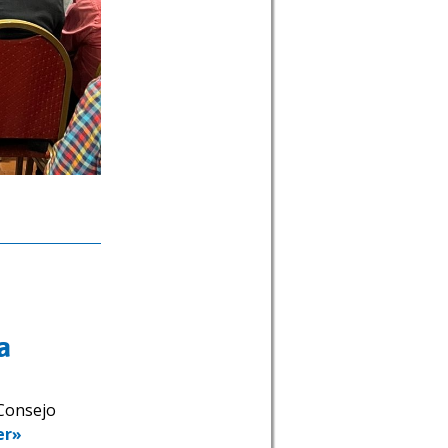
a
 Consejo
er»