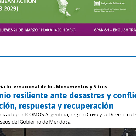
 Día Internacional de los Monumentos y Sitios
io resiliente ante desastres y confli
ción, respuesta y recuperación
nizada por ICOMOS Argentina, región Cuyo y la Dirección d
useos del Gobierno de Mendoza.