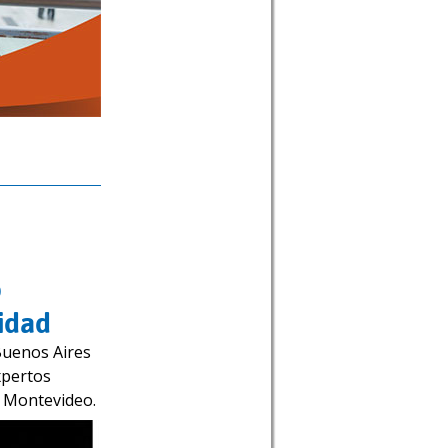
o
idad
Buenos Aires
xpertos
 y Montevideo.