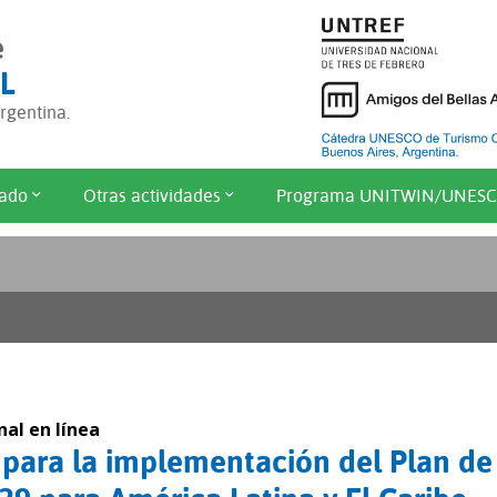
e
L
gentina.
ado
Otras actividades
Programa UNITWIN/UNES
nal en línea
 para la implementación del Plan de