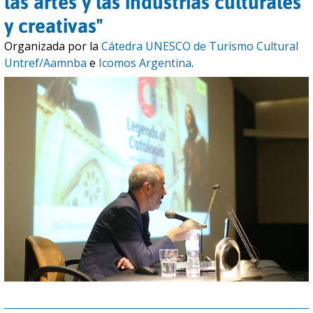
las artes y las industrias culturales
y creativas"
Organizada por la
Cátedra UNESCO de Turismo Cultural
Untref/Aamnba
e
Icomos Argentina
.